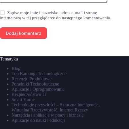
Zapisz moje imię i nazwisko, adres e-mail i stronę
internetową w tej przeglądarce do następnego komentowania.
Dodaj komentarz
Tematyka
Blog
Top Rankingi Technologiczne
Recenzje Produktowe
Poradniki Technologiczne
Aplikacje i Oprogramowanie
Bezpieczeństwo IT
Smart Home
Technologie przyszłości – Sztuczna Inteligencja,
Wirtualna Rzeczywistość, Internet Rzeczy
Narzędzia i aplikacje w pracy i biznesie
Aplikacje do nauki i edukacji