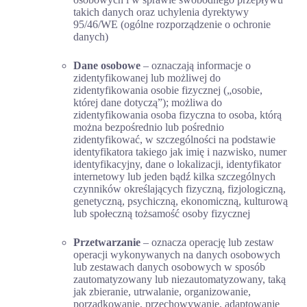
takich danych oraz uchylenia dyrektywy
95/46/WE (ogólne rozporządzenie o ochronie
danych)
Dane osobowe
– oznaczają informacje o
zidentyfikowanej lub możliwej do
zidentyfikowania osobie fizycznej („osobie,
której dane dotyczą”); możliwa do
zidentyfikowania osoba fizyczna to osoba, którą
można bezpośrednio lub pośrednio
zidentyfikować, w szczególności na podstawie
identyfikatora takiego jak imię i nazwisko, numer
identyfikacyjny, dane o lokalizacji, identyfikator
internetowy lub jeden bądź kilka szczególnych
czynników określających fizyczną, fizjologiczną,
genetyczną, psychiczną, ekonomiczną, kulturową
lub społeczną tożsamość osoby fizycznej
Przetwarzanie
– oznacza operację lub zestaw
operacji wykonywanych na danych osobowych
lub zestawach danych osobowych w sposób
zautomatyzowany lub niezautomatyzowany, taką
jak zbieranie, utrwalanie, organizowanie,
porządkowanie, przechowywanie, adaptowanie